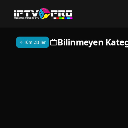
Bilinmeyen Kateg
Tüm Diziler