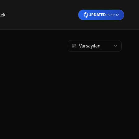
tek
UPDATED
15:32:33