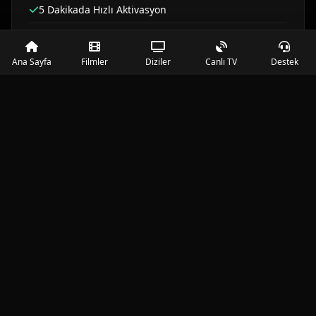
5 Dakikada Hızlı Aktivasyon
Ücretsiz Kurulum Desteği
Ana Sayfa
Filmler
Diziler
Canlı TV
Destek
PAKETI SATIN AL
EN POPÜLER
12 AY
Yıllık Plan
€140
/ 2300 ₺
35,000 Canlı IPTV Kanalı
80,000 VOD Film
HD/FHD/UHD Çözünürlük